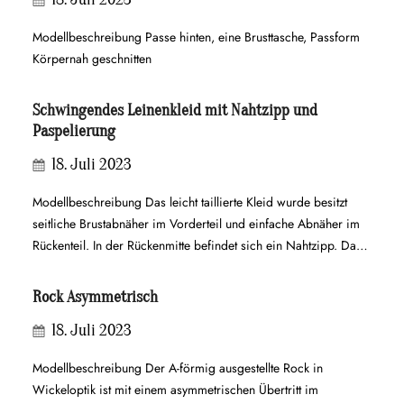
Modellbeschreibung Passe hinten, eine Brusttasche, Passform
Körpernah geschnitten
Schwingendes Leinenkleid mit Nahtzipp und
Paspelierung
18. Juli 2023
Modellbeschreibung Das leicht taillierte Kleid wurde besitzt
seitliche Brustabnäher im Vorderteil und einfache Abnäher im
Rückenteil. In der Rückenmitte befindet sich ein Nahtzipp. Das
Kleid wurde mit Formbesatz und Paspolierung am
Halsausschnitt und in der vorderen Mitte gefertigt. Der Saum ist
Rock Asymmetrisch
ausgestellt und wurde mit Hohlsaum versäubert. Passform
18. Juli 2023
Figurnahe Brustweite, Taille umspielend, zum Saum hin…
Modellbeschreibung Der A-förmig ausgestellte Rock in
Wickeloptik ist mit einem asymmetrischen Übertritt im