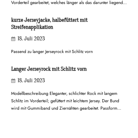
Vorderteil gearbeitet, welches länger als das darunter liegende
Vorderteil ist. Die Kante ist mit einer Borte eingefasst. Der Bund
ist aufgesetzt. Das Rückenteil wird mit 2 Abnähern auf Figur
kurze Jerseyjacke, halbefüttert mit
gebracht. In der rückwärtigen Mittelnaht ist ein Reißverschluss
Streifenapplikation
eingenäht, der Bund wird mit…
18. Juli 2023
Passend zu langer Jerseyrock mit Schlitz vorn
Langer Jerseyrock mit Schlitz vorn
18. Juli 2023
Modellbeschreibung Eleganter, schlichter Rock mit langem
Schlitz im Vorderteil; gefüttert mit leichtem Jersey. Der Bund
wird mit Gummiband und Ziernähten gearbeitet. Passform
Körpernah an Taille und Hüfte, von Hüfte an gerade zum Saum
verlaufend, Bund sitzt etwas unterhalb der Taille