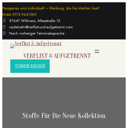
Zum
Passgenau und individuell – Kleidung, die Sie strahlen lässt!
Mobil 0175 9641389
Inhalt
97647 Willmars, Alleestraße 15
springen
nadeloehr@verflixt-und-aufgetrennt.com
Nach vorheriger Terminabsprache
VERFLIXT & AUFGETRENNT
TERMIN BUCHEN
Stoffe Für Die Neue Kollektion