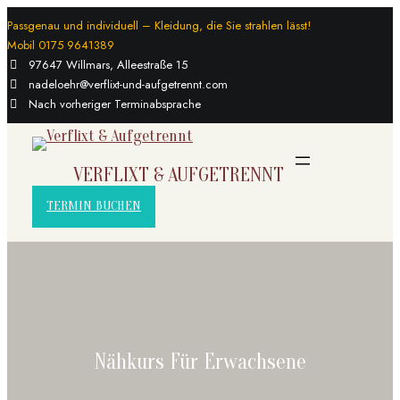
Zum
Passgenau und individuell – Kleidung, die Sie strahlen lässt!
Mobil 0175 9641389
Inhalt
97647 Willmars, Alleestraße 15
springen
nadeloehr@verflixt-und-aufgetrennt.com
Nach vorheriger Terminabsprache
VERFLIXT & AUFGETRENNT
TERMIN BUCHEN
Nähkurs Für Erwachsene