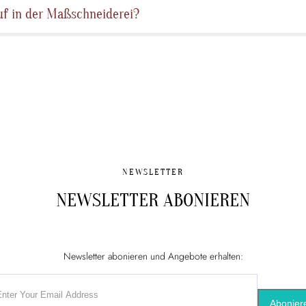
auf in der Maßschneiderei?
en ein maßgeschneidertes Kleidungsstück zu bieten, das perfekt auf Ihre Bedürfn
st der Ablauf:
 uns uns Zeit für ein persönliches Beratungsgespräch. Dabei klären wir Ihre Wü
s Kleidungsstück. Ob Hochzeit, Business-Event oder Freizeit – Ihr Input hilft mir,
NEWSLETTER
schnittes
NEWSLETTER ABONIEREN
nlass und Ihren Vorlieben wählen wir gemeinsam den passenden Grundschnitt aus
s. Ich berate Sie, um den Schnitt zu finden, der am besten zu Ihrer Körperform un
t.
Newsletter abonieren und Angebote erhalten:
rmaße, um sicherzustellen, dass das Kleidungsstück perfekt sitzt. Ich erkläre Ih
hen Maße ich benötige, um ihr Kleidungsstück optimal anzupassen.
Abonier