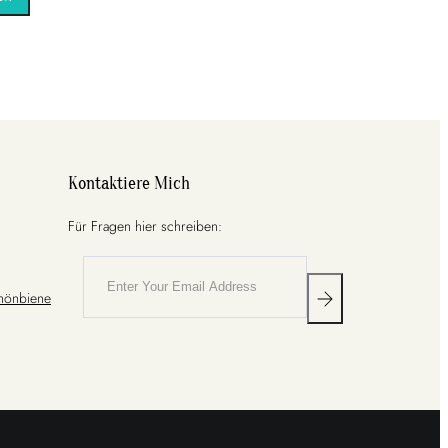
s passende Material
erstütze Sie bei der
. Ich lege großen
Kontaktiere Mich
Für Fragen hier schreiben:
Rhönbiene
Teil an und nehmen
 dass Sie sich in