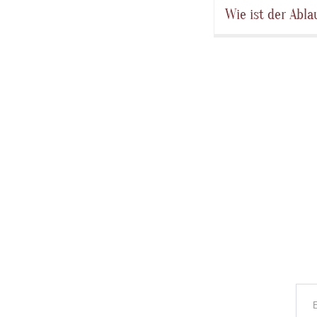
Wie ist der Abl
MeinZiel ist es, Ihn
abgestimmt ist. Hier i
Erstgespräch
Zu Beginn nehmen wir
und den Anlass für da
zu finden.
Auswahl des Grund
Basierend auf dem A
an Schnittmustern au
Stilvorstellungen pass
Maßnehmen
Ich nehme ihre Körpe
und welche spezifisc