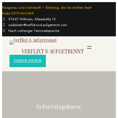
Zum
Passgenau und individuell – Kleidung, die Sie strahlen lässt!
Mobil 0175 9641389
Inhalt
97647 Willmars, Alleestraße 15
springen
nadeloehr@verflixt-und-aufgetrennt.com
Nach vorheriger Terminabsprache
VERFLIXT & AUFGETRENNT
TERMIN BUCHEN
Geburtstagskurse