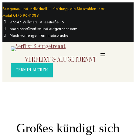
Passgenau und individuell – Kleidung, die Sie strahlen lässt!
Mobil 0175 9641389
97647 Willmars, Alleestraße 15
nadeloehr@verflixt-und-aufgetrennt.com
Nach vorheriger Terminabsprache
VERFLIXT & AUFGETRENNT
TERMIN BUCHEN
Großes kündigt sich